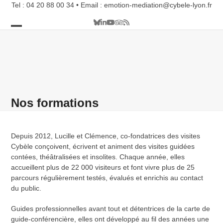
Skip
Tel : 04 20 88 00 34 • Email : emotion-mediation@cybele-lyon.fr
to
Bluesky
LinkedIn
YouTube
Tripadvisor
RSS
content
Open
Close
mobile
mobile
menu
menu
Nos formations
Depuis 2012, Lucille et Clémence, co-fondatrices des visites
Cybèle conçoivent, écrivent et animent des visites guidées
contées, théâtralisées et insolites. Chaque année, elles
accueillent plus de 22 000 visiteurs et font vivre plus de 25
parcours régulièrement testés, évalués et enrichis au contact
du public.
Guides professionnelles avant tout et détentrices de la carte de
guide-conférencière, elles ont développé au fil des années une