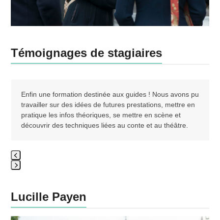
Témoignages de stagiaires
Use
the
Enfin une formation destinée aux guides ! Nous avons pu
left
travailler sur des idées de futures prestations, mettre en
and
pratique les infos théoriques, se mettre en scène et
right
découvrir des techniques liées au conte et au théâtre.​
arrow
keys
to
access
Press
the
escape
carousel
Lucille Payen
to
navigation
go
buttons
to