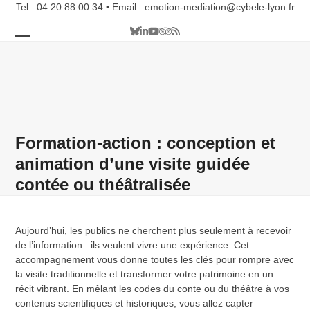
Skip
Tel : 04 20 88 00 34 • Email : emotion-mediation@cybele-lyon.fr
to
Bluesky
LinkedIn
YouTube
Tripadvisor
RSS
content
Open
Close
mobile
mobile
menu
menu
Formation-action : conception et
animation d’une visite guidée
contée ou théâtralisée
Aujourd’hui, les publics ne cherchent plus seulement à recevoir
de l’information : ils veulent vivre une expérience. Cet
accompagnement vous donne toutes les clés pour rompre avec
la visite traditionnelle et transformer votre patrimoine en un
récit vibrant. En mêlant les codes du conte ou du théâtre à vos
contenus scientifiques et historiques, vous allez capter