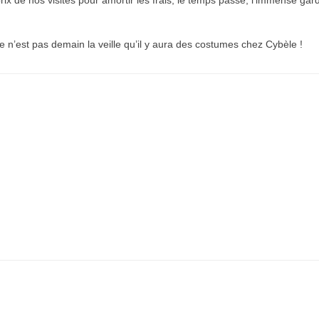
rix de nos visites pour amortir les frais, le temps passé, l’immense gar
n’est pas demain la veille qu’il y aura des costumes chez Cybèle !