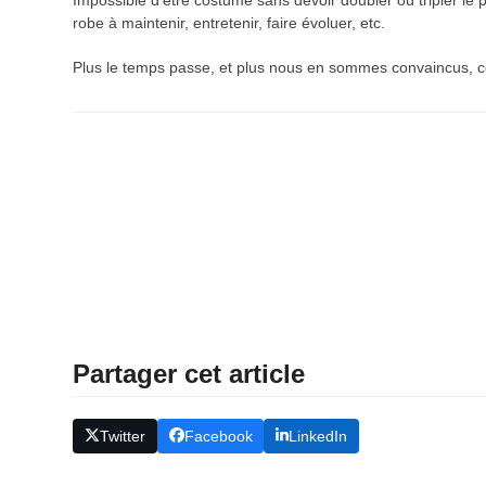
Impossible d’être costumé sans devoir doubler ou tripler le p
robe à maintenir, entretenir, faire évoluer, etc.
Plus le temps passe, et plus nous en sommes convaincus, ce 
Partager cet article
Twitter
Facebook
LinkedIn