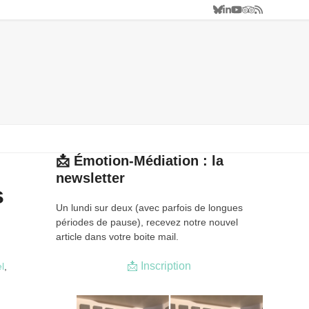
Bluesky
LinkedIn
YouTube
Tripadvisor
RSS
Formations en médiation culturelle.
Création de parcours de médiation.
📩 Émotion-Médiation : la
newsletter
s
Un lundi sur deux (avec parfois de longues
périodes de pause), recevez notre nouvel
article dans votre boite mail.
📩 Inscription
el
,