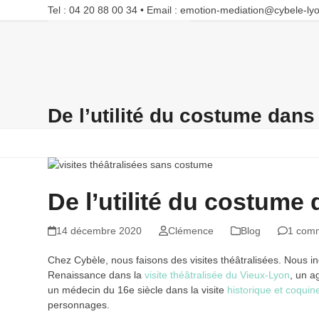
Skip
Tel : 04 20 88 00 34 • Email : emotion-mediation@cybele-lyo
to
content
Accueil
Formations
Nos projets
Blog
Contact
De l’utilité du costume dans 
De l’utilité du costume 
14 décembre 2020
Clémence
Blog
1 comm
Chez Cybèle, nous faisons des visites théâtralisées. Nous i
Renaissance dans la
visite théâtralisée du Vieux-Lyon
, un a
un médecin du 16e siècle dans la visite
historique et coquin
personnages.