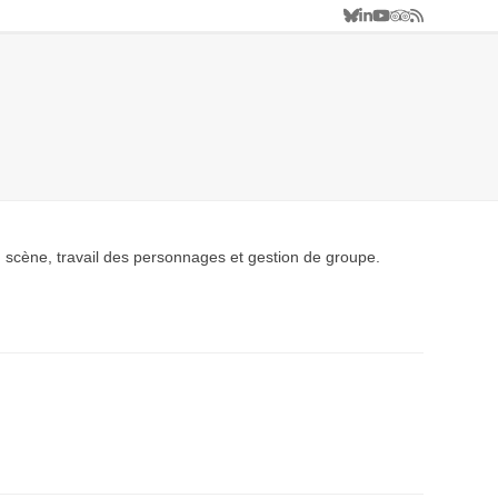
Bluesky
LinkedIn
YouTube
Tripadvisor
RSS
Formations en médiation culturelle.
Création de parcours de médiation.
en scène, travail des personnages et gestion de groupe.