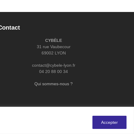
Contact
CYBÈLE
31 rue Vaubecour
69002 LYON
contact@cybele-lyon.fr
04 20 88 00 34
Qui sommes-nous ?
Accepter