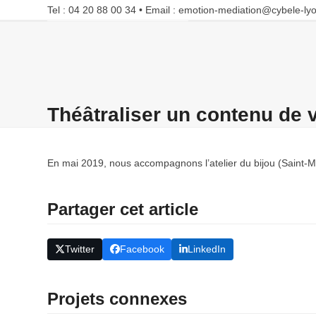
Skip
Tel : 04 20 88 00 34 • Email : emotion-mediation@cybele-lyo
to
content
Accueil
Formations
Nos projets
Blog
Contact
Théâtraliser un contenu de v
En mai 2019, nous accompagnons l’atelier du bijou (Saint-Mar
Partager cet article
Twitter
Facebook
LinkedIn
Projets connexes