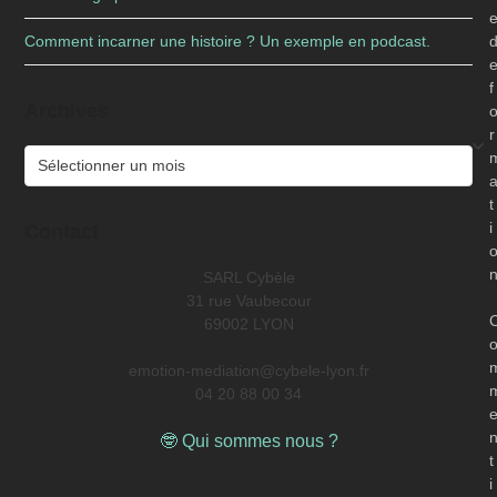
Comment incarner une histoire ? Un exemple en podcast.
f
Archives
r
Archives
t
i
Contact
SARL Cybèle
31 rue Vaubecour
69002 LYON
emotion-mediation@cybele-lyon.fr
04 20 88 00 34
🤓 Qui sommes nous ?
t
i