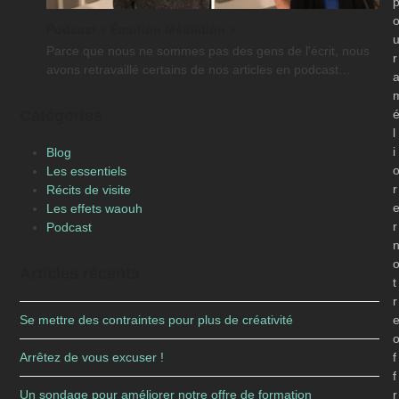
Podcast « Émotion Médiation »
Parce que nous ne sommes pas des gens de l'écrit, nous
r
avons retravaillé certains de nos articles en podcast…
Catégories
l
i
Blog
Les essentiels
r
Récits de visite
Les effets waouh
r
Podcast
Articles récents
t
r
Se mettre des contraintes pour plus de créativité
Arrêtez de vous excuser !
f
f
Un sondage pour améliorer notre offre de formation
r