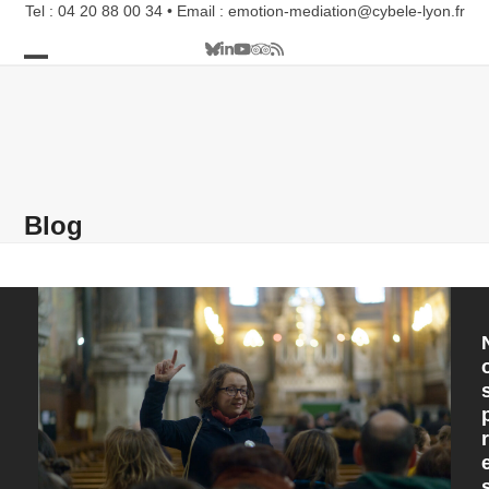
Skip
Tel : 04 20 88 00 34 • Email : emotion-mediation@cybele-lyon.fr
to
Bluesky
LinkedIn
YouTube
Tripadvisor
RSS
content
Open
Close
mobile
mobile
menu
menu
Blog
r