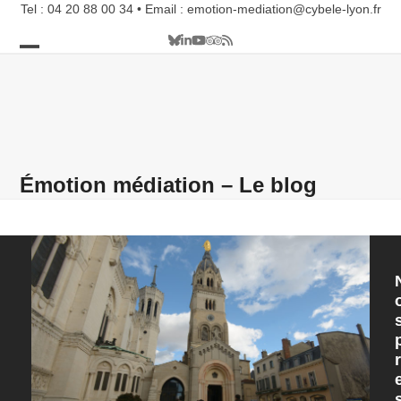
Skip
Tel : 04 20 88 00 34 • Email : emotion-mediation@cybele-lyon.fr
to
Bluesky
LinkedIn
YouTube
Tripadvisor
RSS
content
Open
Close
mobile
mobile
menu
menu
Émotion médiation – Le blog
r