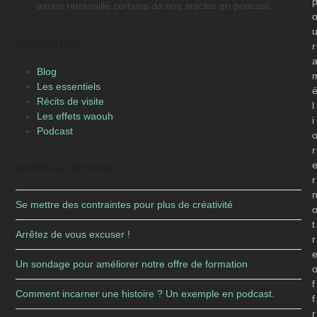
avons retravaillé certains de nos articles en podcast…
Catégories
r
Blog
Les essentiels
Récits de visite
l
Les effets waouh
i
Podcast
r
Articles récents
r
Se mettre des contraintes pour plus de créativité
t
Arrêtez de vous excuser !
r
Un sondage pour améliorer notre offre de formation
f
Comment incarner une histoire ? Un exemple en podcast.
f
r